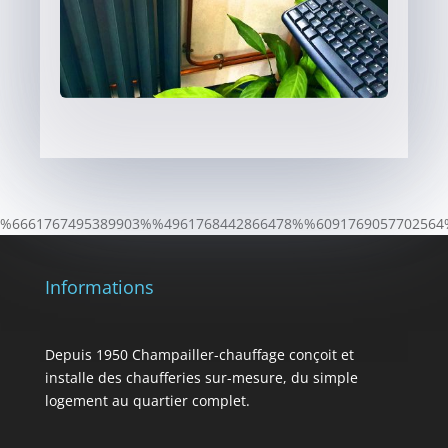
%6661767495389903%%4961768442866478%%6091769057702564
Informations
Depuis 1950 Champailler-chauffage conçoit et
installe des chaufferies sur-mesure, du simple
logement au quartier complet.